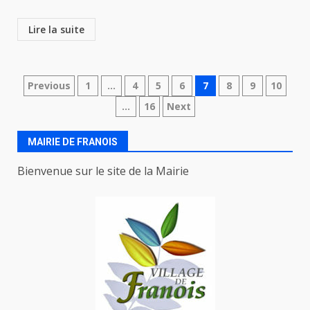
Lire la suite
Navigation
Previous
1
…
4
5
6
7
8
9
10
…
16
Next
des
articles
MAIRIE DE FRANOIS
Bienvenue sur le site de la Mairie