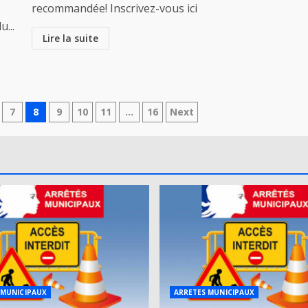
recommandée! Inscrivez-vous ici
...
Lire la suite
7
8
9
10
11
…
16
Next
 MUNICIPAUX
ARRETES MUNICIPAUX