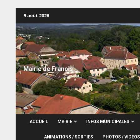
Skip
9 août 2026
to
content
Mairie de Franois
ACCUEIL
MAIRIE
INFOS MUNICIPALES
ANIMATIONS / SORTIES
PHOTOS / VIDEOS