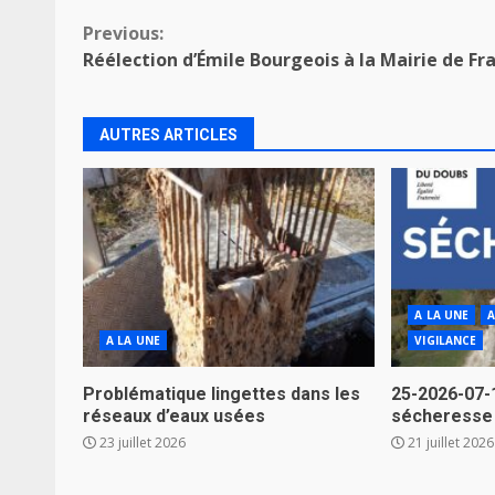
Continue
Previous:
Réélection d’Émile Bourgeois à la Mairie de Fr
Reading
AUTRES ARTICLES
A LA UNE
A
A LA UNE
VIGILANCE
Problématique lingettes dans les
25-2026-07-
réseaux d’eaux usées
sécheresse
23 juillet 2026
21 juillet 2026