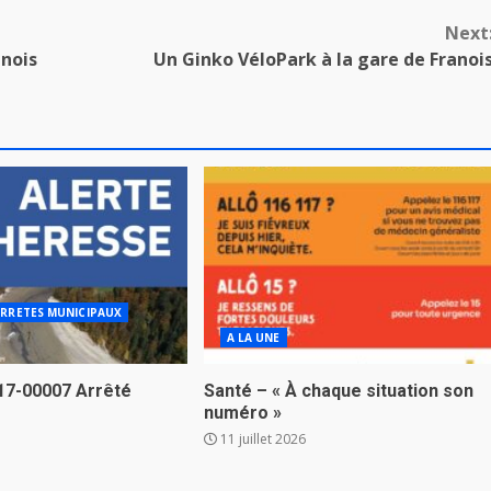
Next
anois
Un Ginko VéloPark à la gare de Franoi
RRETES MUNICIPAUX
A LA UNE
17-00007 Arrêté
Santé – « À chaque situation son
numéro »
11 juillet 2026