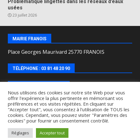
Problématique lingettes dans les réseaux d’eaux
usées
23 juillet 2026
MAIRIE FRANOIS
Place Georges Maurivard 25770 FRANOIS
TÉLÉPHONE : 03 81 48 20 90
HORAIRES D’OUVERTURE
Nous utilisons des cookies sur notre site Web pour vous
offrir l'expérience la plus pertinente en mémorisant vos
Lundi, mercredi, jeudi, vendredi de : 8h00 à 12h00 et
préférences et vos visites répétées. En cliquant sur
le Mardi de 9h00 à 12h00 et de 16h30 à 18h30.
"Accepter tout", vous consentez à l'utilisation de TOUS les
cookies. Cependant, vous pouvez visiter "Paramètres des
cookies" pour fournir un consentement contrôlé.
Copyright © All rights reserved.
|
DarkNews
by AF
themes.
Réglages
Accepter tout