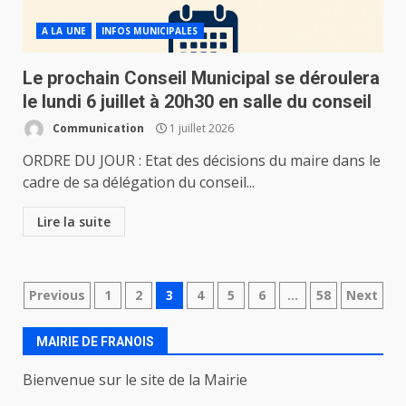
A LA UNE
INFOS MUNICIPALES
Le prochain Conseil Municipal se déroulera
le lundi 6 juillet à 20h30 en salle du conseil
Communication
1 juillet 2026
ORDRE DU JOUR : Etat des décisions du maire dans le
cadre de sa délégation du conseil...
Lire la suite
Navigation
Previous
1
2
3
4
5
6
…
58
Next
des
MAIRIE DE FRANOIS
articles
Bienvenue sur le site de la Mairie