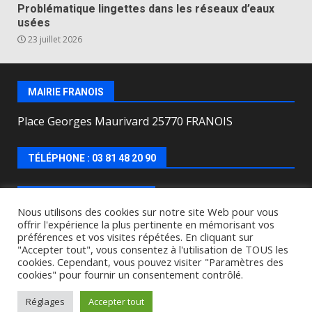
Problématique lingettes dans les réseaux d’eaux
usées
23 juillet 2026
MAIRIE FRANOIS
Place Georges Maurivard 25770 FRANOIS
TÉLÉPHONE : 03 81 48 20 90
HORAIRES D’OUVERTURE
Nous utilisons des cookies sur notre site Web pour vous
offrir l'expérience la plus pertinente en mémorisant vos
Lundi, mercredi, jeudi, vendredi de : 8h00 à 12h00 et
préférences et vos visites répétées. En cliquant sur
le Mardi de 9h00 à 12h00 et de 16h30 à 18h30.
"Accepter tout", vous consentez à l'utilisation de TOUS les
cookies. Cependant, vous pouvez visiter "Paramètres des
cookies" pour fournir un consentement contrôlé.
Copyright © All rights reserved.
|
DarkNews
by AF
themes.
Réglages
Accepter tout