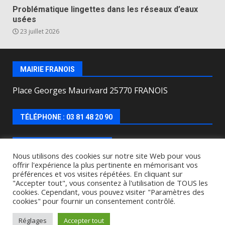
Problématique lingettes dans les réseaux d’eaux
usées
23 juillet 2026
MAIRIE FRANOIS
Place Georges Maurivard 25770 FRANOIS
TÉLÉPHONE : 03 81 48 20 90
HORAIRES D’OUVERTURE
Nous utilisons des cookies sur notre site Web pour vous
offrir l'expérience la plus pertinente en mémorisant vos
Lundi, mercredi, jeudi, vendredi de : 8h00 à 12h00 et
préférences et vos visites répétées. En cliquant sur
le Mardi de 9h00 à 12h00 et de 16h30 à 18h30.
"Accepter tout", vous consentez à l'utilisation de TOUS les
cookies. Cependant, vous pouvez visiter "Paramètres des
cookies" pour fournir un consentement contrôlé.
Copyright © All rights reserved.
|
DarkNews
by AF
themes.
Réglages
Accepter tout