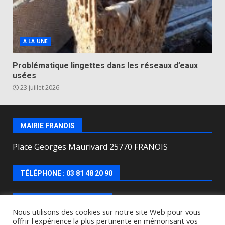
A LA UNE
Problématique lingettes dans les réseaux d’eaux
usées
23 juillet 2026
MAIRIE FRANOIS
Place Georges Maurivard 25770 FRANOIS
TÉLÉPHONE : 03 81 48 20 90
HORAIRES D’OUVERTURE
Nous utilisons des cookies sur notre site Web pour vous
offrir l'expérience la plus pertinente en mémorisant vos
Lundi, mercredi, jeudi, vendredi de : 8h00 à 12h00 et