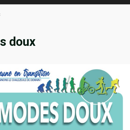
x
s doux