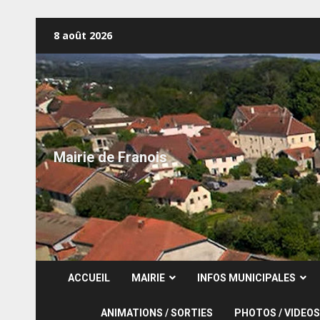
Skip
8 août 2026
to
content
Mairie de Franois
ACCUEIL
MAIRIE
INFOS MUNICIPALES
ANIMATIONS / SORTIES
PHOTOS / VIDEOS