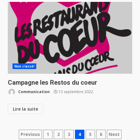
Non classé!
Campagne les Restos du coeur
Communication
13 septembre 2022
Lire la suite
Navigation
Previous
1
2
3
4
5
6
Next