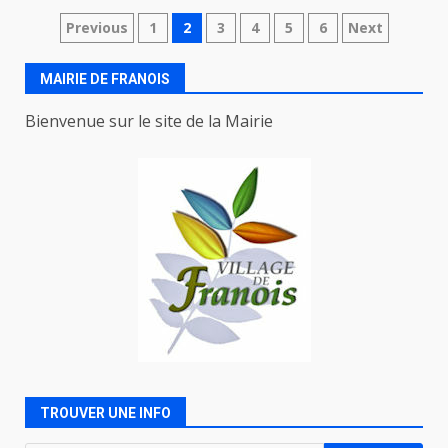
Navigation
Previous
1
2
3
4
5
6
Next
des
MAIRIE DE FRANOIS
articles
Bienvenue sur le site de la Mairie
TROUVER UNE INFO