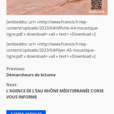
[embeddoc url= »http://www.franois.fr/wp-
content/uploads/2023/04/Affiche-A4-moustique-
tigre.pdf » download= »all » text= »Download »]
[embeddoc url= »http://www.franois.fr/wp-
content/uploads/2023/04/Flyer-A5-moustique-
tigre.pdf » download= »all » text= »Download »]
Continue
Previous:
Démarcheurs de bitume
Reading
Next:
L’AGENCE DE L’EAU RHÔNE MÉDITERRANÉE CORSE
VOUS INFORME