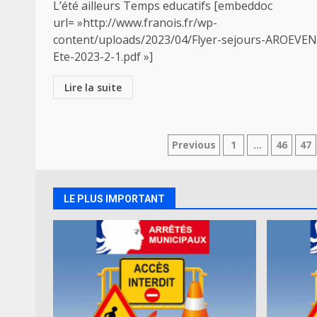
L’été ailleurs Temps educatifs [embeddoc
url= »http://www.franois.fr/wp-
content/uploads/2023/04/Flyer-sejours-AROEVEN
Ete-2023-2-1.pdf »]
Lire la suite
Navigation
Previous
1
…
46
47
des
articles
LE PLUS IMPORTANT