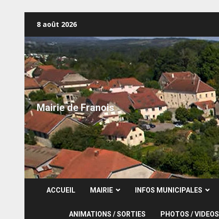
Skip
8 août 2026
to
content
Mairie de Franois
ACCUEIL
MAIRIE
INFOS MUNICIPALES
ANIMATIONS / SORTIES
PHOTOS / VIDEOS