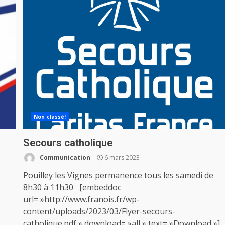
Non classé!
Secours catholique
Communication
6 mars 2023
Pouilley les Vignes permanence tous les samedi de
8h30 à 11h30 [embeddoc
url= »http://www.franois.fr/wp-
content/uploads/2023/03/Flyer-secours-
catholique.pdf » download= »all » text= »Download »]