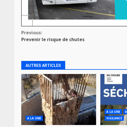
Continue
Previous:
Prevenir le risque de chutes
Reading
AUTRES ARTICLES
A LA UNE
A
A LA UNE
VIGILANCE