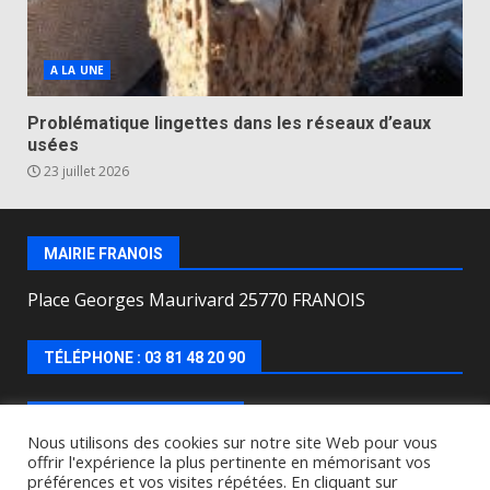
A LA UNE
Problématique lingettes dans les réseaux d’eaux
usées
23 juillet 2026
MAIRIE FRANOIS
Place Georges Maurivard 25770 FRANOIS
TÉLÉPHONE : 03 81 48 20 90
HORAIRES D’OUVERTURE
Nous utilisons des cookies sur notre site Web pour vous
offrir l'expérience la plus pertinente en mémorisant vos
Lundi, mercredi, jeudi, vendredi de : 8h00 à 12h00 et
préférences et vos visites répétées. En cliquant sur