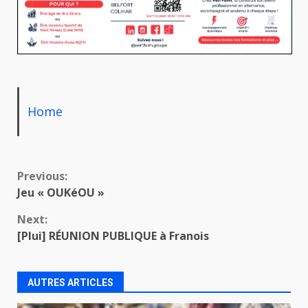
Home
Continue
Previous:
Jeu « OUKéOU »
Reading
Next:
[Plui] RÉUNION PUBLIQUE à Franois
AUTRES ARTICLES