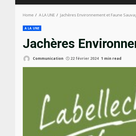
Home
A LA UNE
Jachères Environnement et Faune Sauva
A LA UNE
Jachères Environne
Communication
22 février 2024
1 min read