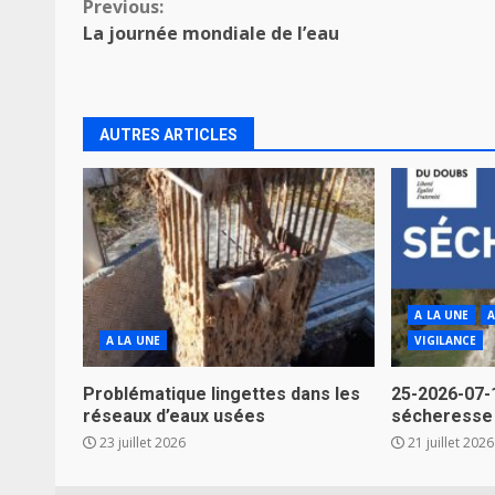
Continue
Previous:
La journée mondiale de l’eau
Reading
AUTRES ARTICLES
A LA UNE
A
A LA UNE
VIGILANCE
Problématique lingettes dans les
25-2026-07-
réseaux d’eaux usées
sécheresse
23 juillet 2026
21 juillet 2026