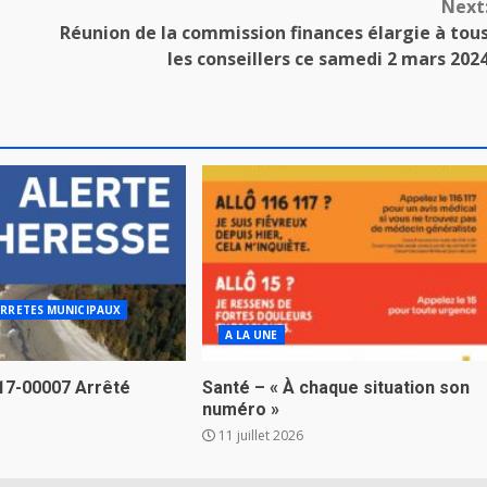
Next
Réunion de la commission finances élargie à tou
les conseillers ce samedi 2 mars 202
RRETES MUNICIPAUX
A LA UNE
17-00007 Arrêté
Santé – « À chaque situation son
numéro »
11 juillet 2026