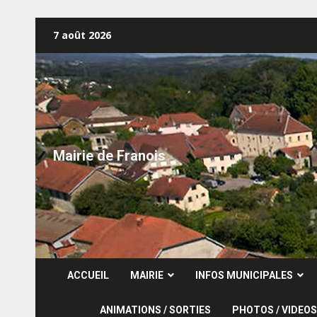
Skip
7 août 2026
to
content
Mairie de Franois
ACCUEIL
MAIRIE
INFOS MUNICIPALES
ANIMATIONS / SORTIES
PHOTOS / VIDEOS