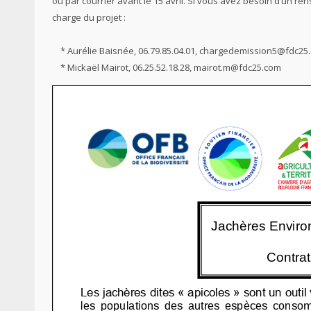
ou par courrier avant le 15 avril. Si vous avez besoin d’un re
charge du projet :
* Aurélie Baisnée, 06.79.85.04.01, chargedemission5@fdc25
* Mickaël Mairot, 06.25.52.18.28, mairot.m@fdc25.com