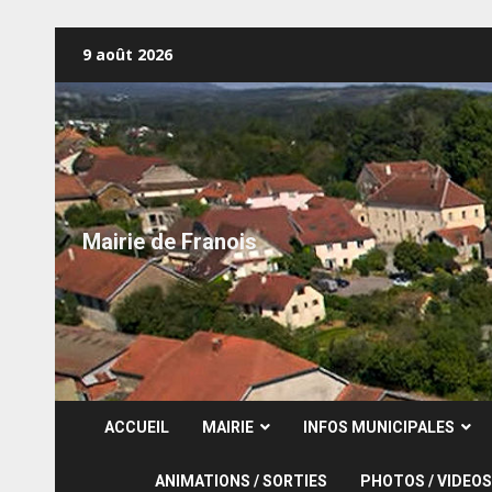
Skip
9 août 2026
to
content
Mairie de Franois
ACCUEIL
MAIRIE
INFOS MUNICIPALES
ANIMATIONS / SORTIES
PHOTOS / VIDEOS