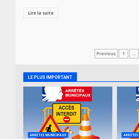
Lire la suite
Navigatio
Previous
1
…
des
articles
LE PLUS IMPORTANT
ARRETES MUNICIPAUX
ARRETES