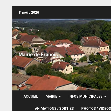
Skip
8 août 2026
to
content
Mairie de Franois
ACCUEIL
MAIRIE
INFOS MUNICIPALES
ANIMATIONS / SORTIES
PHOTOS / VIDEOS