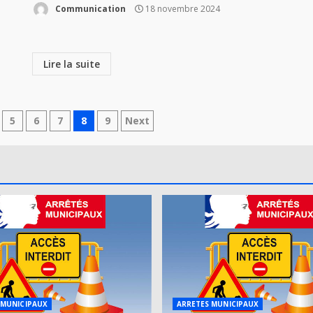
Communication
18 novembre 2024
Lire la suite
n
5
6
7
8
9
Next
 MUNICIPAUX
ARRETES MUNICIPAUX