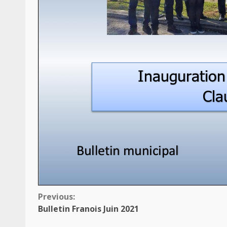
Continue
Previous:
Bulletin Franois Juin 2021
Reading