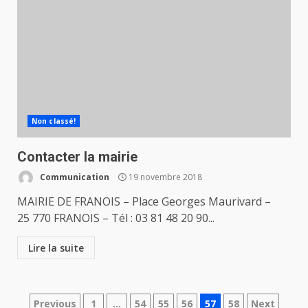
Non classé!
Contacter la mairie
Communication
19 novembre 2018
MAIRIE DE FRANOIS – Place Georges Maurivard –
25 770 FRANOIS – Tél : 03 81 48 20 90...
Lire la suite
Navigation
Previous
1
…
54
55
56
57
58
Next