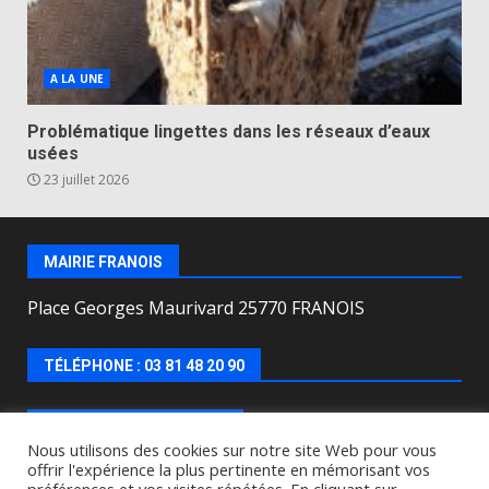
A LA UNE
Problématique lingettes dans les réseaux d’eaux
usées
23 juillet 2026
MAIRIE FRANOIS
Place Georges Maurivard 25770 FRANOIS
TÉLÉPHONE : 03 81 48 20 90
HORAIRES D’OUVERTURE
Nous utilisons des cookies sur notre site Web pour vous
offrir l'expérience la plus pertinente en mémorisant vos
Lundi, mercredi, jeudi, vendredi de : 8h00 à 12h00 et