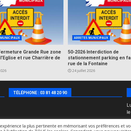
 MUNICIPAUX
ARRETES MUNICIPAUX
Fermeture Grande Rue zone
50-2026 Interdiction de
 l’Eglise et rue Charrière de
stationnement parking en fa
rue de la Fontaine
 2026
24 juillet 2026
TÉLÉPHONE : 03 81 48 20 90
Lu
l
l'expérience la plus pertinente en mémorisant vos préférences et vo
Copyright © All rights reserved.
|
DarkNews
by AF themes.