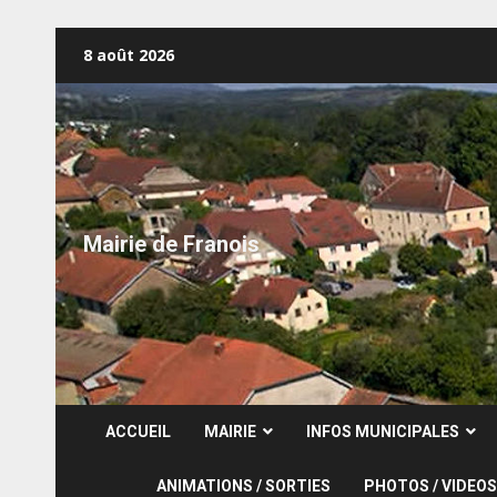
Skip
8 août 2026
to
content
Mairie de Franois
ACCUEIL
MAIRIE
INFOS MUNICIPALES
ANIMATIONS / SORTIES
PHOTOS / VIDEOS