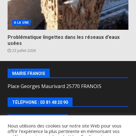
A LA UNE
Problématique lingettes dans les réseaux d’eaux
usées
23 juillet 2026
MAIRIE FRANOIS
Place Georges Maurivard 25770 FRANOIS
TÉLÉPHONE : 03 81 48 20 90
HORAIRES D’OUVERTURE
Nous utilisons des cookies sur notre site Web pour vous
offrir l'expérience la plus pertinente en mémorisant vos
Lundi, mercredi, jeudi, vendredi de : 8h00 à 12h00 et