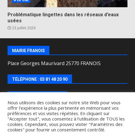
A LA UNE
Problématique lingettes dans les réseaux d’eaux
usées
23 juillet 2026
MAIRIE FRANOIS
Place Georges Maurivard 25770 FRANOIS
TÉLÉPHONE : 03 81 48 20 90
HORAIRES D’OUVERTURE
Nous utilisons des cookies sur notre site Web pour vous
offrir l'expérience la plus pertinente en mémorisant vos
Lundi, mercredi, jeudi, vendredi de : 8h00 à 12h00 et
préférences et vos visites répétées. En cliquant sur
le Mardi de 9h00 à 12h00 et de 16h30 à 18h30.
"Accepter tout", vous consentez à l'utilisation de TOUS les
cookies. Cependant, vous pouvez visiter "Paramètres des
cookies" pour fournir un consentement contrôlé.
Copyright © All rights reserved.
|
DarkNews
by AF