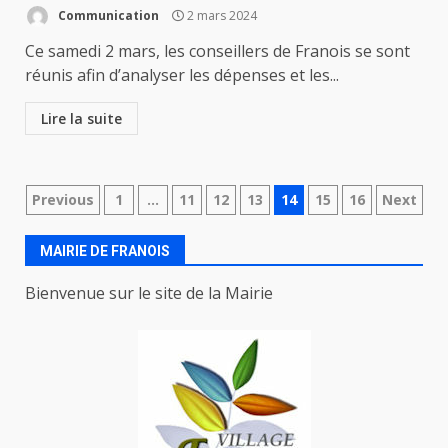
Communication
2 mars 2024
Ce samedi 2 mars, les conseillers de Franois se sont
réunis afin d’analyser les dépenses et les...
Lire la suite
Navigation
Previous
1
…
11
12
13
14
15
16
Next
des
MAIRIE DE FRANOIS
articles
Bienvenue sur le site de la Mairie