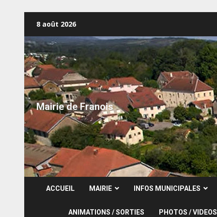
Skip
8 août 2026
to
content
Mairie de Franois
ACCUEIL
MAIRIE
INFOS MUNICIPALES
ANIMATIONS / SORTIES
PHOTOS / VIDEOS