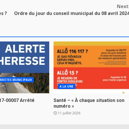
Next
es ?
Ordre du jour du conseil municipal du 08 avril 202
RRETES MUNICIPAUX
A LA UNE
17-00007 Arrêté
Santé – « À chaque situation son
numéro »
11 juillet 2026