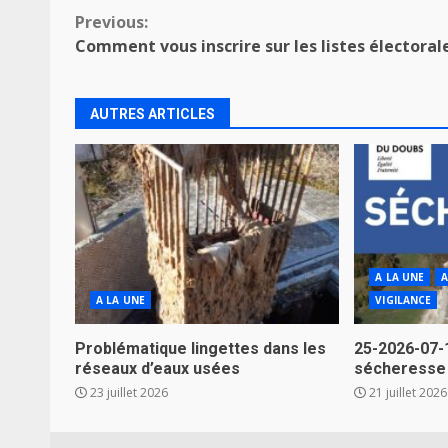
Continue
Previous:
Comment vous inscrire sur les listes électoral
Reading
AUTRES ARTICLES
A LA UNE
A
A LA UNE
VIGILANCE
Problématique lingettes dans les
25-2026-07-
réseaux d’eaux usées
sécheresse
23 juillet 2026
21 juillet 2026