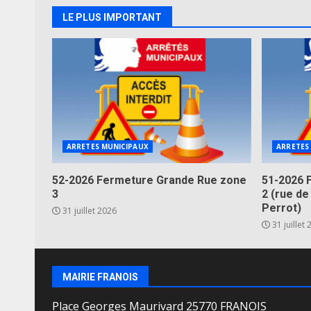
LE PLUS IMPORTANT
ARRETES MUNICIPAUX
ARRETES
52-2026 Fermeture Grande Rue zone
51-2026 
3
2 (rue de
Perrot)
31 juillet 2026
31 juillet
MAIRIE FRANOIS
Place Georges Maurivard 25770 FRANOIS