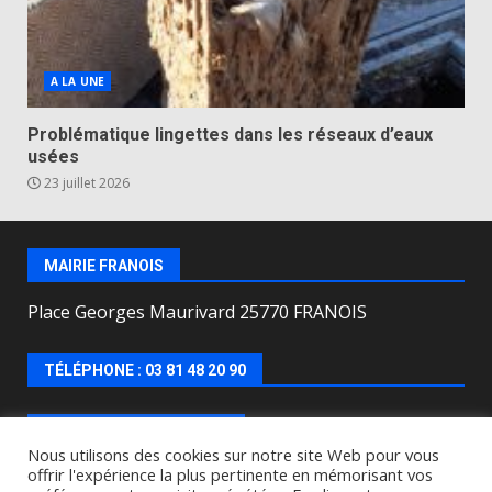
A LA UNE
Problématique lingettes dans les réseaux d’eaux
usées
23 juillet 2026
MAIRIE FRANOIS
Place Georges Maurivard 25770 FRANOIS
TÉLÉPHONE : 03 81 48 20 90
HORAIRES D’OUVERTURE
Nous utilisons des cookies sur notre site Web pour vous
offrir l'expérience la plus pertinente en mémorisant vos
Lundi, mercredi, jeudi, vendredi de : 8h00 à 12h00 et