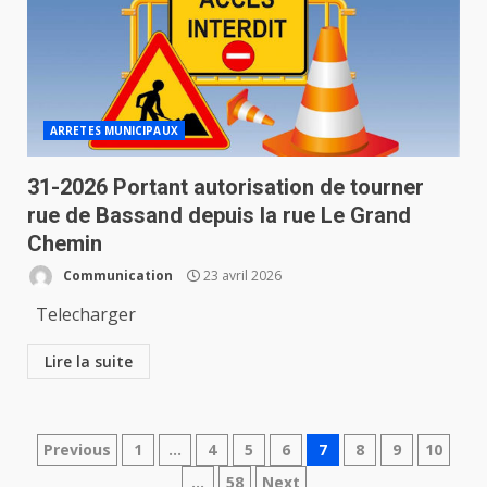
ARRETES MUNICIPAUX
31-2026 Portant autorisation de tourner
rue de Bassand depuis la rue Le Grand
Chemin
Communication
23 avril 2026
Telecharger
Lire la suite
Navigation
Previous
1
…
4
5
6
7
8
9
10
…
58
Next