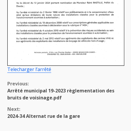
Telecharger l’arrêté
Continue
Previous:
Arrêté municipal 19-2023 règlementation des
Reading
bruits de voisinage.pdf
Next:
2024-34 Alternat rue de la gare