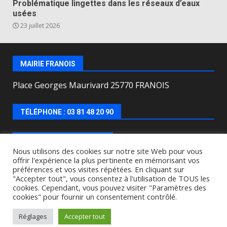
Problématique lingettes dans les réseaux d’eaux
usées
23 juillet 2026
MAIRIE FRANOIS
Place Georges Maurivard 25770 FRANOIS
TÉLÉPHONE : 03 81 48 20 90
HORAIRES D’OUVERTURE
Nous utilisons des cookies sur notre site Web pour vous
offrir l'expérience la plus pertinente en mémorisant vos
Lundi, mercredi, jeudi, vendredi de : 8h00 à 12h00 et
préférences et vos visites répétées. En cliquant sur
le Mardi de 9h00 à 12h00 et de 16h30 à 18h30.
"Accepter tout", vous consentez à l'utilisation de TOUS les
cookies. Cependant, vous pouvez visiter "Paramètres des
cookies" pour fournir un consentement contrôlé.
Copyright © All rights reserved.
|
DarkNews
by AF
themes.
Réglages
Accepter tout