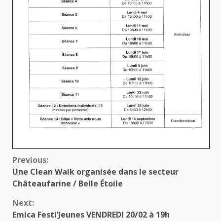
Continue
Previous:
Une Clean Walk organisée dans le secteur
Reading
Châteaufarine / Belle Étoile
Next:
Emica Festi’Jeunes VENDREDI 20/02 à 19h